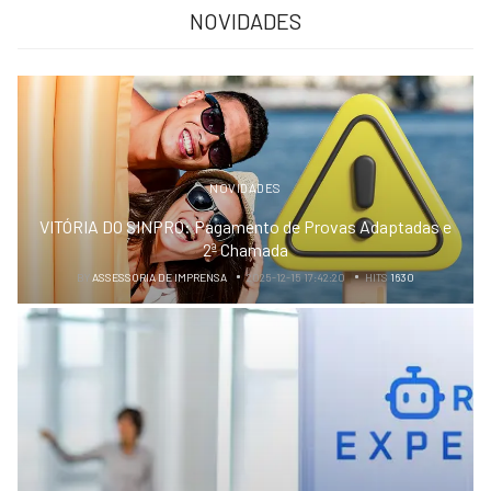
NOVIDADES
NOVIDADES
VITÓRIA DO SINPRO: Pagamento de Provas Adaptadas e
2ª Chamada
BY
ASSESSORIA DE IMPRENSA
2025-12-15 17:42:20
HITS
1630