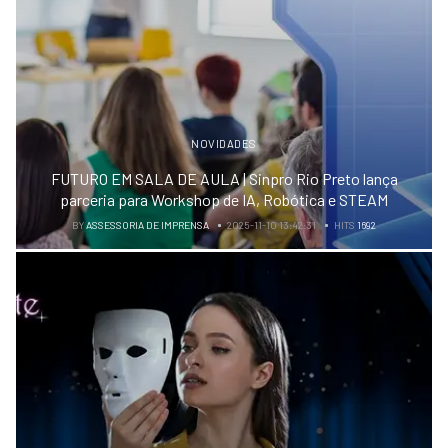
NOVIDADES
FUTURO EM SALA DE AULA | Sinpro Rio Preto lança
parceria para Workshop de IA, Robótica e STEAM
BY
ASSESSORIA DE IMPRENSA
2025-11-10 13:42:31
HITS
1692