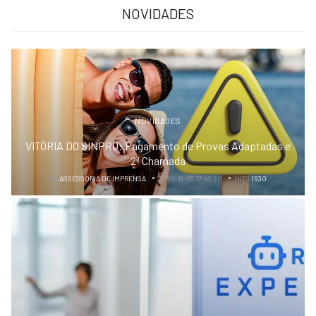
NOVIDADES
NOVIDADES
VITÓRIA DO SINPRO: Pagamento de Provas Adaptadas e
2ª Chamada
BY
ASSESSORIA DE IMPRENSA
2025-12-15 17:42:20
HITS
1630