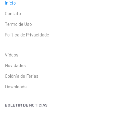
Inicio
Contato
Termo de Uso
Política de Privacidade
Videos
Novidades
Colônia de Férias
Downloads
BOLETIM DE NOTÍCIAS
Receba as notícias do SINPRO diretamente em seu e-mail.
Inscreva-se!