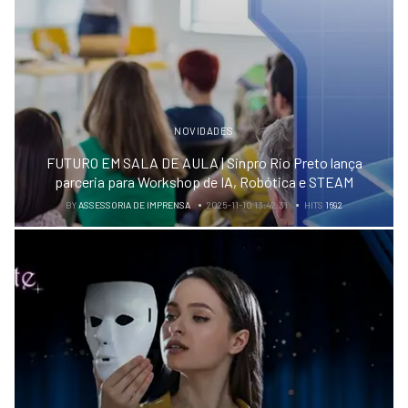
NOVIDADES
FUTURO EM SALA DE AULA | Sinpro Rio Preto lança
parceria para Workshop de IA, Robótica e STEAM
BY
ASSESSORIA DE IMPRENSA
2025-11-10 13:42:31
HITS
1692