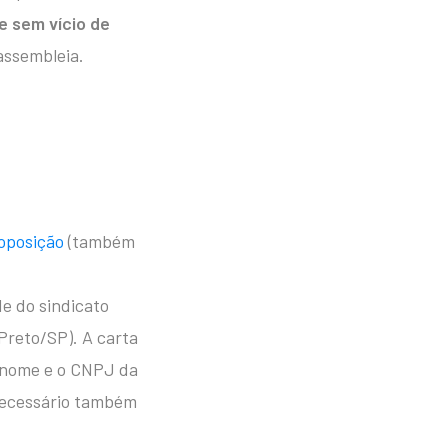
 e sem vício de
assembleia.
 oposição
(também
e do sindicato
Preto/SP). A carta
o nome e o CNPJ da
 necessário também