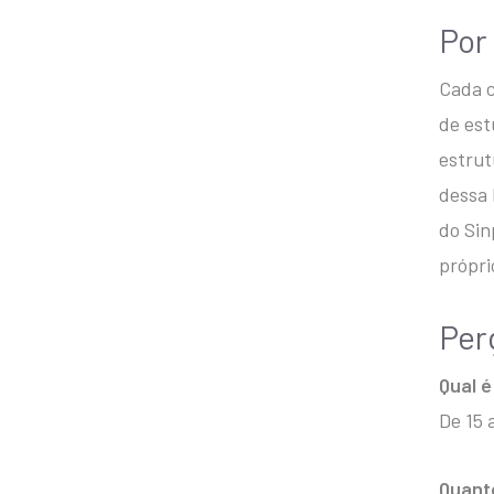
Por
Cada c
de est
estrut
dessa 
do Sin
própri
Per
Qual é
De 15 
Quant