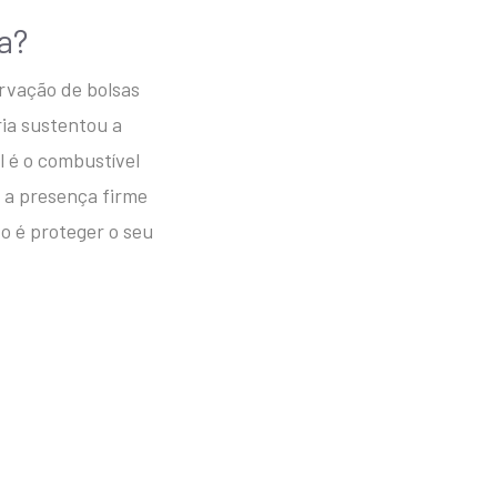
a?
rvação de bolsas
ria sustentou a
l é o combustível
 e a presença firme
to é proteger o seu