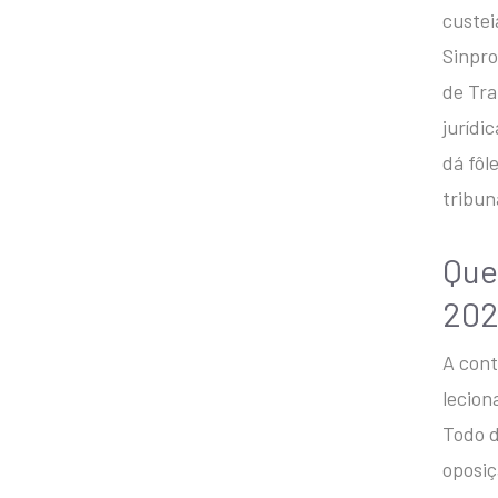
custei
Sinpro
de Tra
jurídi
dá fôl
tribun
Que
202
A cont
lecion
Todo d
oposiç