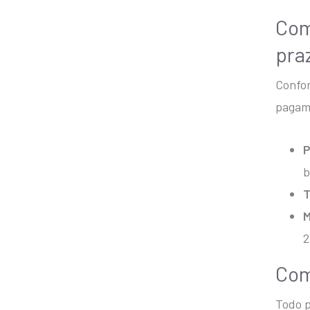
Com
pra
Confor
pagame
P
b
T
M
2
Com
Todo p