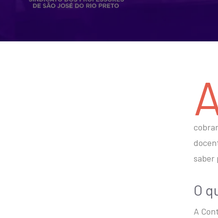
cobran
docent
saber 
O q
A Cont