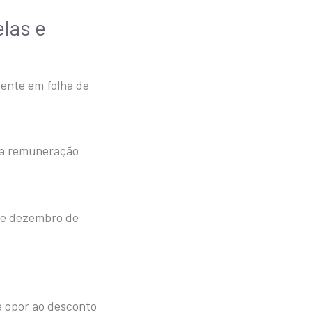
elas e
ente em folha de
e a remuneração
 e dezembro de
e opor ao desconto