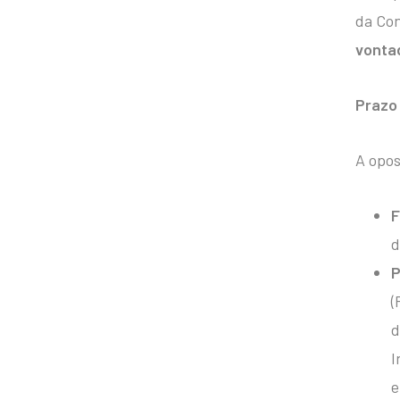
da Con
vonta
Prazo 
A opos
F
d
P
(
d
I
e