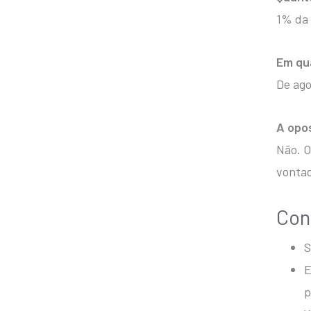
1% da 
Em qu
De ago
A opos
Não. O
vonta
Con
S
E
p