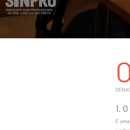
SENAC
1. O
É uma 