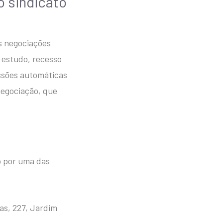
o sindicato
s negociações
e estudo, recesso
essões automáticas
negociação, que
o por uma das
as, 227, Jardim