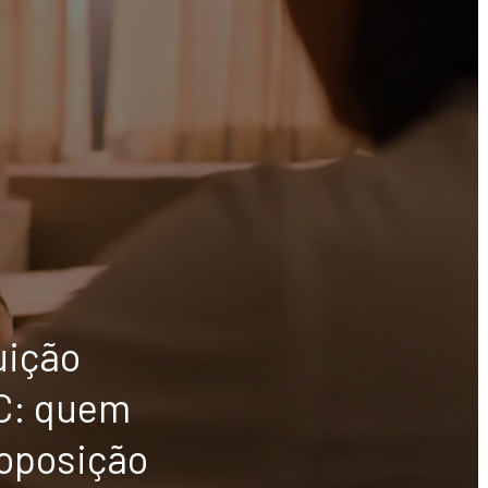
uição
AC: quem
 oposição