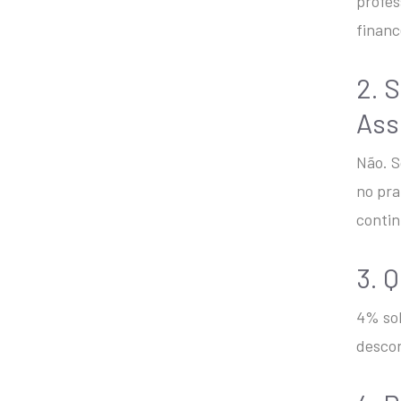
profes
financ
2. 
Ass
Não. S
no pra
contin
3. 
4% sob
descon