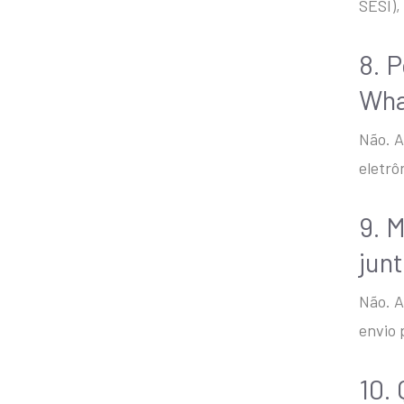
SESI),
8. 
Wha
Não. A
eletrô
9. 
junt
Não. A
envio 
10.