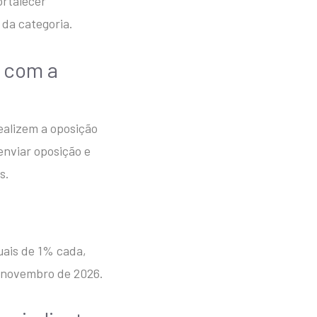
ortalecer
 da categoria.
r com a
ealizem a oposição
enviar oposição e
s.
uais de 1% cada,
 novembro de 2026.