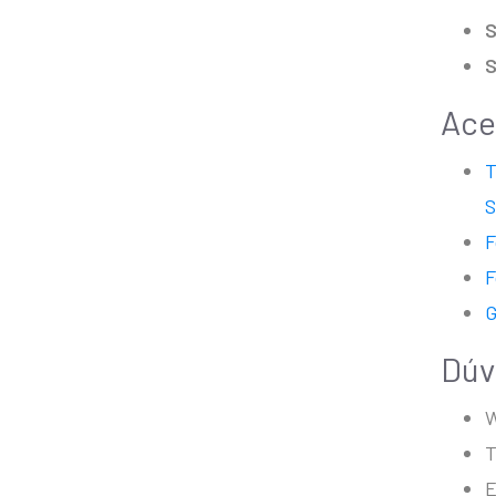
S
Ace
T
F
F
G
Dúv
W
T
E