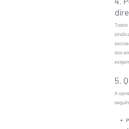
4. 
dir
Todos 
sindic
escola
dos em
exigem
5. 
A opos
seguin
P