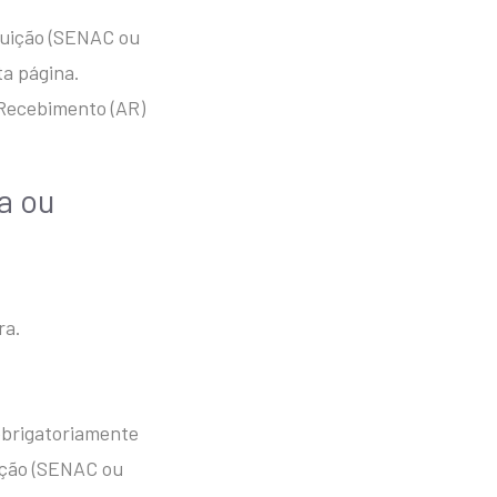
ituição (SENAC ou
ta página.
 Recebimento (AR)
a ou
ra.
 obrigatoriamente
ição (SENAC ou