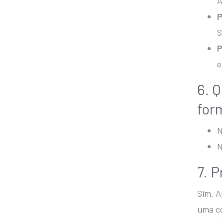
A
P
S
P
e
6. 
for
N
N
7. 
Sim. A
uma có