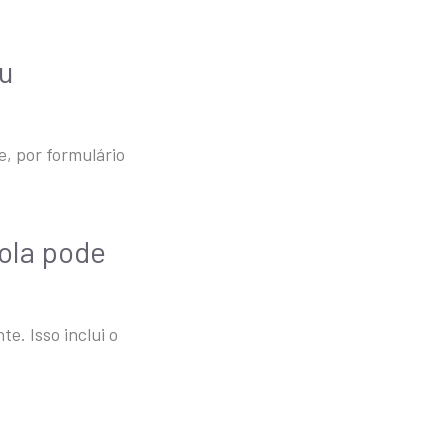
ou
e, por formulário
ola pode
e. Isso inclui o