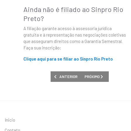
Ainda não é filiado ao Sinpro Rio
Preto?
A filiação garante acesso à assessoria jurídica
gratuita e à representação nas negociações coletivas
que asseguram direitos como a Garantia Semestral.
Faça sua inscrição:
Clique aqui para se filiar ao Sinpro Rio Preto
ARTIGO ANTERIOR: FÉRIAS COLETIVAS 202
PRÓXIMO ARTIGO: GARANT
ANTERIOR
PRÓXIMO
Inicio
Contato