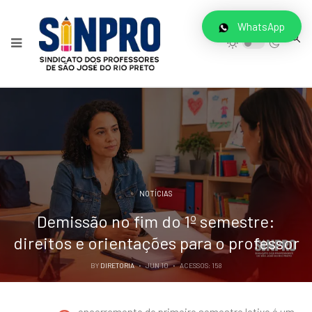
WhatsApp
NOTÍCIAS
Demissão no fim do 1º semestre:
direitos e orientações para o professor
BY
DIRETORIA
JUN 10
ACESSOS: 158
encerramento do primeiro semestre letivo é um